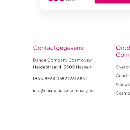
Contactgegevens
Ontd
Com
Dance Company Cosmo vzw
Heidestraat 4, 3500 Hasselt
Over o
Coach
IBAN BE64 0682 1261 6852
Nieuws
info@cosmodancecompany.be
Cosmo 
Contac
Copyright © 2026 Cosmo Dance Company. All rights reser