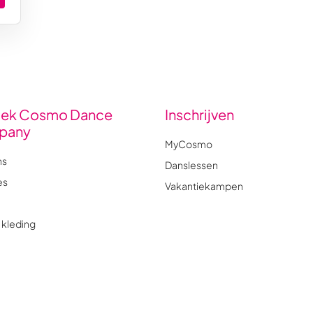
ek Cosmo Dance
Inschrijven
pany
MyCosmo
ns
Danslessen
es
Vakantiekampen
kleding
t
ved.
Privacy
Algemene voorwaarden
Digitale Doeners