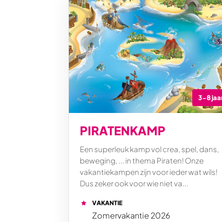
3-8 jaa
PIRATENKAMP
Een superleuk kamp vol crea, spel, dans,
beweging, ... in thema Piraten! Onze
vakantiekampen zijn voor ieder wat wils!
Dus zeker ook voor wie niet va...
VAKANTIE
Zomervakantie 2026