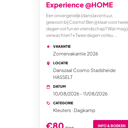
Experience @HOME
Een onvergetelijk (dans)avontuur,
gewoon bij Cosmo! Ben jij klaar voor twe
dagen vol fun en vriendschap? Wat mag j
verwachten? • Twee dagen vol leu...
VAKANTIE
Zomervakantie 2026
LOCATIE
Danszaal Cosmo Stadsheide
HASSELT
DATUM
10/08/2026 - 11/08/2026
CATEGORIE
Kleuters · Dagkamp
€80
INFO & BOEKEN
/kind