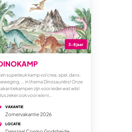
3-8 jaar
DINOKAMP
Een superleuk kamp vol crea, spel, dans,
beweging, ... in thema Dinosauriërs! Onze
akantiekampen zijn voor ieder wat wils!
us zeker ook voor wie ni...
VAKANTIE
Zomervakantie 2026
LOCATIE
Danszaal Cosmo Godsheide