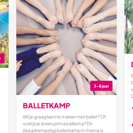
r
3-8 jaar
v
D
BALLETKAMP
Wil je graag kennis maken met ballet? Of
voel je je al een prima ballerina? Dit
(laagdrempelig) balletkamp in thema is